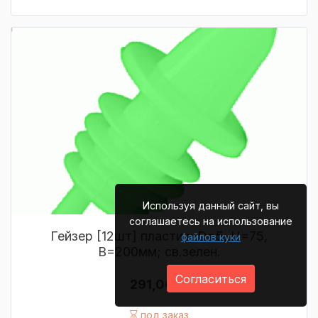
Используя данный сайт, вы
соглашаетесь на использование
Гейзер [12шт] пластик; D=5, H=75,
файлов куки
B=200мм; св.зелен.
Согласиться
291,00 р.
под заказ