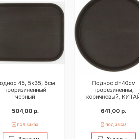
однос 45, 5х35, 5см
Поднос d=40см
проризиненный
прорезиненны,
черный
коричневый, КИТА
504,00 р.
641,00 р.
под заказ
под заказ
Заказать
Заказать