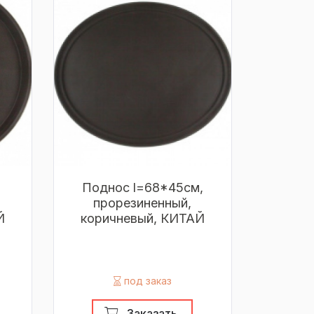
Поднос l=68*45см,
прорезиненный,
Й
коричневый, КИТАЙ
под заказ
Заказать