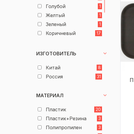
Голубой
1
Желтый
1
Зеленый
1
Коричневый
17
Красный
3
Оранжевый
4
ИЗГОТОВИТЕЛЬ
Салатовый
1
Китай
8
Светлый гранит
1
Россия
31
Серый
2
П
Синий
1
МАТЕРИАЛ
Черный
6
Пластик
20
Пластик+Резина
3
Полипропилен
3