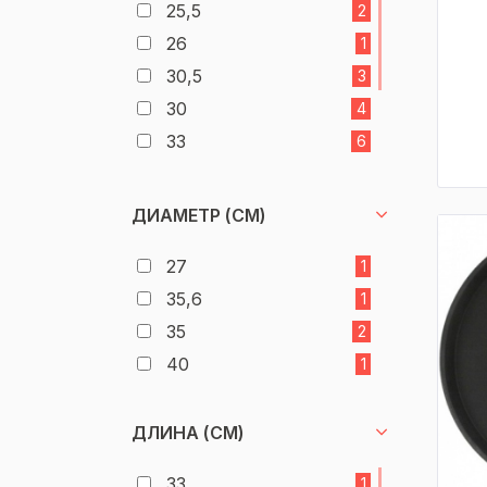
25,5
2
26
1
30,5
3
30
4
33
6
35,5
10
36
4
ДИАМЕТР (СМ)
38
3
27
1
45
1
35,6
1
35
2
40
1
ДЛИНА (СМ)
33
1