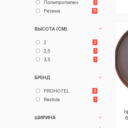
Полипропилен
1
Резина
11
ВЫСОТА (СМ)
2
2
2,5
1
3,5
1
БРЕНД
PROHOTEL
4
Restola
1
п
ШИРИНА