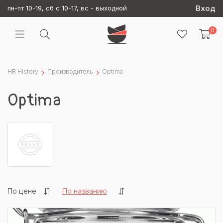
Вход
пн-пт 10-19, сб с 10-17, вс - выходной
0
HR History
Производитель
Optima
Optima