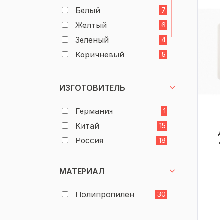
Белый
7
Желтый
6
Зеленый
4
Коричневый
5
Красный
4
Синий
4
ИЗГОТОВИТЕЛЬ
Синяя джинса
1
Германия
1
Китай
15
Россия
18
МАТЕРИАЛ
Полипропилен
30