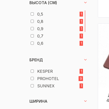
ВЫСОТА (СМ)
0,5
1
0,8
1
0,9
1
0,7
1
0,6
1
1,8
18
1,5
1
БРЕНД
1
1
KESPER
1
1,2
9
PROHOTEL
9
SUNNEX
1
4
ШИРИНА