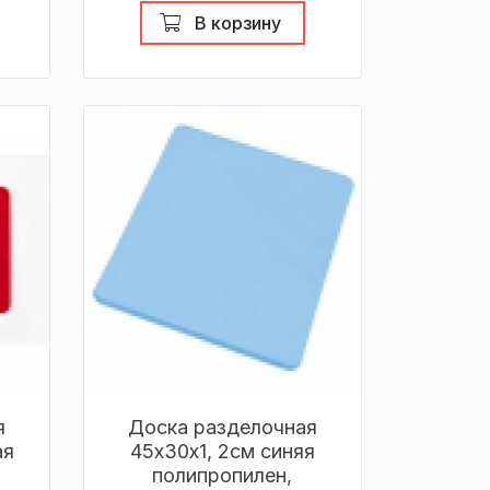
В корзину
я
Доска разделочная
ая
45х30х1, 2см синяя
полипропилен,