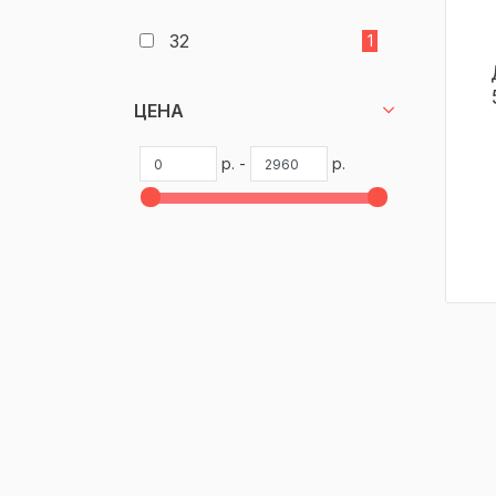
53
2
32
1
60
9
ЦЕНА
р. -
р.