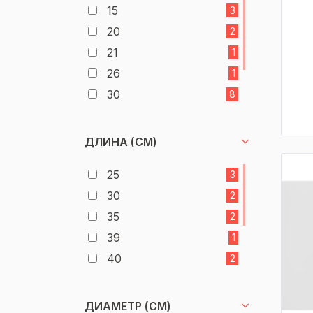
15
3
20
2
21
1
26
1
30
8
32,5
2
35
6
ДЛИНА (СМ)
40
10
25
3
30
2
35
2
39
1
40
2
45
6
50
6
ДИАМЕТР (СМ)