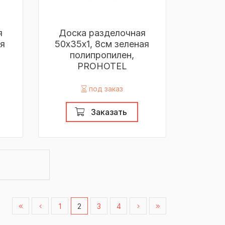
я
Доска разделочная
ая
50х35х1, 8см зеленая
полипропилен,
PROHOTEL
под заказ
Заказать
1
2
3
4