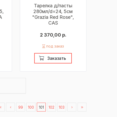
Тарелка д/пасты
5,
280мл/d=24, 5см
A
"Grazia Red Rose",
CAS
2 370,00 р.
под заказ
Заказать
99
100
101
102
103