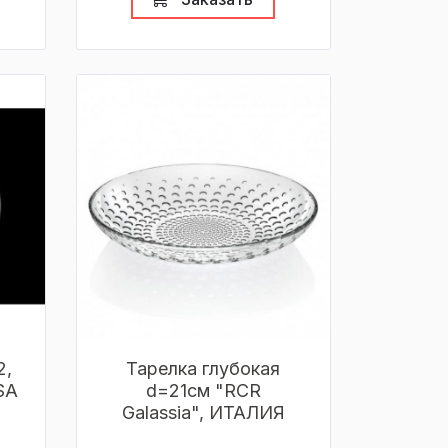
2,
Тарелка глубокая
SA
d=21см "RCR
Galassia", ИТАЛИЯ