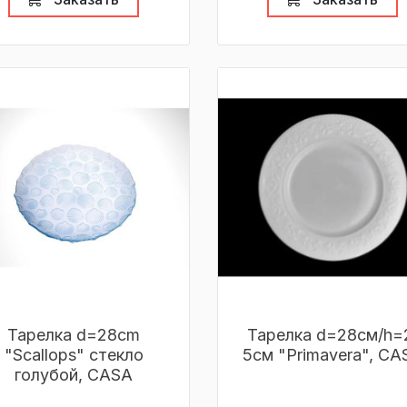
Тарелка d=28cm
Тарелка d=28см/h=
"Scallops" стекло
5см "Primavera", CA
голубой, CASA