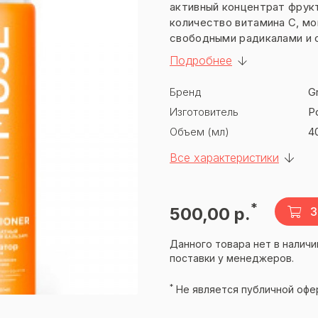
активный концентрат фрук
количество витамина C, м
свободными радикалами и о
питательные вещества и
Подробнее
минералы, обеспечивающие
их укрепление и здоровом
Бренд
G
эффективно питают волосы
Изготовитель
Р
регенерации. Коллаген пре
выпадению волос, стимули
Объем (мл)
4
волосяных луковиц, обеспе
Все характеристики
*
500,00 р.
З
Данного товара нет в наличи
поставки у менеджеров.
*
Не является публичной офе