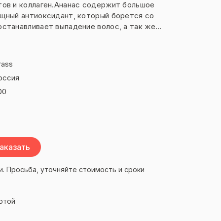
тов и коллаген.Ананас содержит большое
ощный антиоксидант, который борется со
станавливает выпадение волос, а так же
 усиление питания волосяных фолликулов и
у росту волос. Молочные протеины
rass
, а также способствуют их росту и
оссия
пятствует появлению ломкости и
рует рост и поддерживает здоровье
00
чивая активное питание и восстановление.
аказать
и. Просьба, уточняйте стоимость и сроки
ртой