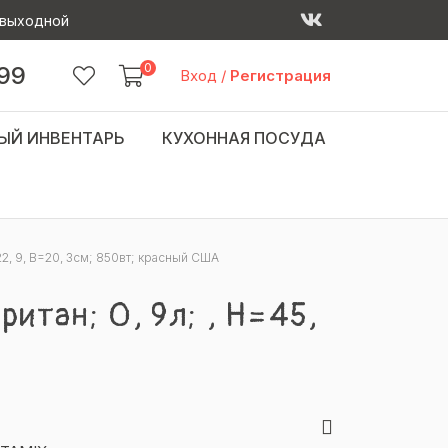
 - выходной
0
 99
Вход
/
Регистрация
ЫЙ ИНВЕНТАРЬ
КУХОННАЯ ПОСУДА
=22, 9, B=20, 3см; 850вт; красный США
итан; 0, 9л; , H=45,