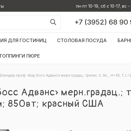
ты
пн-пт 10-19, сб с 10-17, вс
+7 (3952) 68 90
ИЯ ДЛЯ ГОСТИНИЦ
СТОЛОВАЯ ПОСУДА
БАРН
ТОППИНГИ ПЮРЕ
Блендер проф. «Бар Босс Адванс» мерн.градац.; тритан; 0, 9л; , H=45, 7, L
осс Адванс» мерн.градац.; тр
см; 850вт; красный США