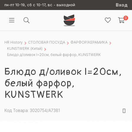
Вход
пн-пт 10-19, сб с 10-17, вс - выходной
0
HR History
СТОЛОВАЯ ПОСУДА
ФАРФОР/КЕРАМИКА
KUNSTWERK (Китай)
Блюдо д/оливок l=20см, белый фарфор, KUNSTWERK
Блюдо д/оливок l=20см,
белый фарфор,
KUNSTWERK
Код Товара: 3020754/A7381