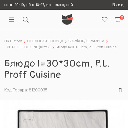
Вход
пн-пт 10-19, сб с 10-17, вс - выходной
0
HR History
СТОЛОВАЯ ПОСУДА
ФАРФОР/КЕРАМИКА
PL PROFF CUISINE (Китай)
Блюдо l=30*30cm, P.L. Proff Cuisine
Блюдо l=30*30cm, P.L.
Proff Cuisine
Код Товара: 81200035