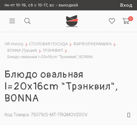
Вход
пн-пт 10-19, сб с 10-17, вс - выходной
0
HR History
СТОЛОВАЯ ПОСУДА
ФАРФОР/КЕРАМИКА
BONNA (Турция)
ТРЭНКВИЛ
Блюдо овальная l=20х16cm "Трэнквил", BONNА
Блюдо овальная
l=20х16cm "Трэнквил",
BONNА
Код Товара: 75079/S-MT-TRQMOV20OV