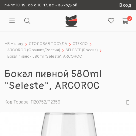
Вход
пн-пт 10-19, сб с 10-17, вс - выходной
0
HR History
СТОЛОВАЯ ПОСУДА
СТЕКЛО
ARCOROC (Франция/Россия)
SELESTE (Россия)
Бокал пивной 580ml "Seleste", ARCOROC
Бокал пивной 580ml
"Seleste", ARCOROC
Код Товара: 1120752/P2359