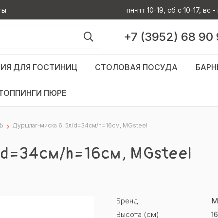
ты
пн-пт 10-19, сб с 10-17, вс
+7 (3952) 68 90
ИЯ ДЛЯ ГОСТИНИЦ
СТОЛОВАЯ ПОСУДА
БАРН
ТОППИНГИ ПЮРЕ
Ь
Дуршлаг-миска 6, 5л/d=34см/h=16см, MGsteel
/d=34см/h=16см, MGsteel
Бренд
M
Высота (см)
16