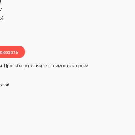
I
7
,4
аказать
и. Просьба, уточняйте стоимость и сроки
ртой