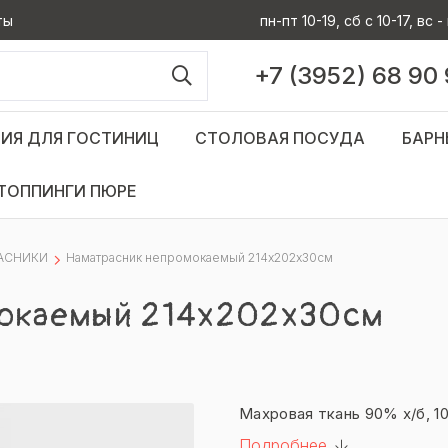
ты
пн-пт 10-19, сб с 10-17, вс
+7 (3952) 68 90
ИЯ ДЛЯ ГОСТИНИЦ
СТОЛОВАЯ ПОСУДА
БАРН
ТОППИНГИ ПЮРЕ
АСНИКИ
Наматрасник непромокаемый 214х202х30см
мокаемый 214х202х30см
Махровая ткань 90% х/б, 1
Подробнее