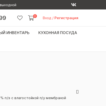
 - выходной
0
 99
Вход
/
Регистрация
ЫЙ ИНВЕНТАРЬ
КУХОННАЯ ПОСУДА
0% п/э с влагостойкой п/у мембраной