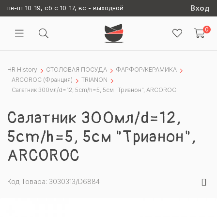
Вход
пн-пт 10-19, сб с 10-17, вс - выходной
0
HR History
СТОЛОВАЯ ПОСУДА
ФАРФОР/КЕРАМИКА
ARCOROC (Франция)
TRIANON
Салатник 300мл/d=12, 5cm/h=5, 5см "Трианон", ARCOROC
Салатник 300мл/d=12,
5cm/h=5, 5см "Трианон",
ARCOROC
Код Товара: 3030313/D6884