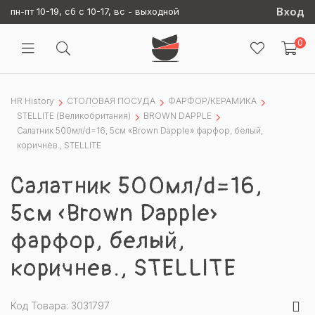
Вход
пн-пт 10-19, сб с 10-17, вс - выходной
0
HR History
СТОЛОВАЯ ПОСУДА
ФАРФОР/КЕРАМИКА
STELLITE (Великобритания)
BROWN DAPPLE
Салатник 500мл/d=16, 5см «Brown Dapple» фарфор, белый,
коричнев., STELLITE
Салатник 500мл/d=16,
5см «Brown Dapple»
фарфор, белый,
коричнев., STELLITE
Код Товара: 3031797