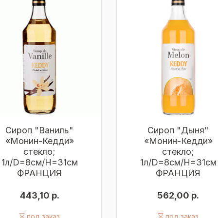
Сироп "Ваниль"
Сироп "Дыня"
«Монин-Кедди»
«Монин-Кедди»
стекло;
стекло;
1л/D=8см/H=31см
1л/D=8см/H=31см
ФРАНЦИЯ
ФРАНЦИЯ
443,10 р.
562,00 р.
под заказ
под заказ