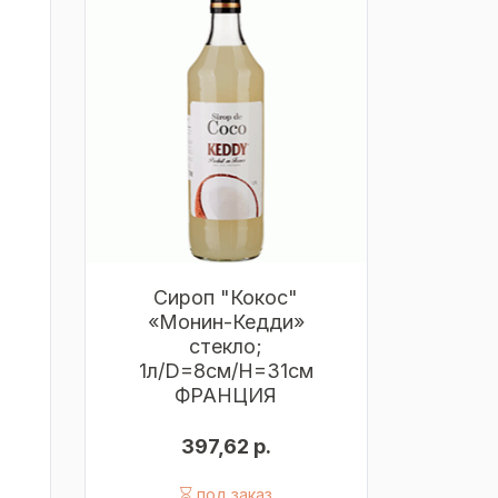
Сироп "Кокос"
«Монин-Кедди»
стекло;
1л/D=8см/H=31см
ФРАНЦИЯ
397,62 р.
под заказ